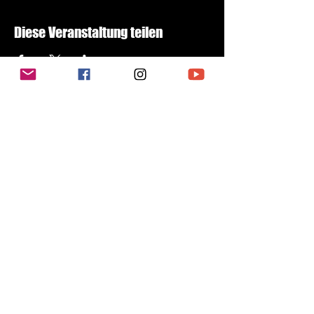
Diese Veranstaltung teilen
Subscribe to newsletter
E-Mail-Address
Send
DATENSCHUTZERKLÄRUNG