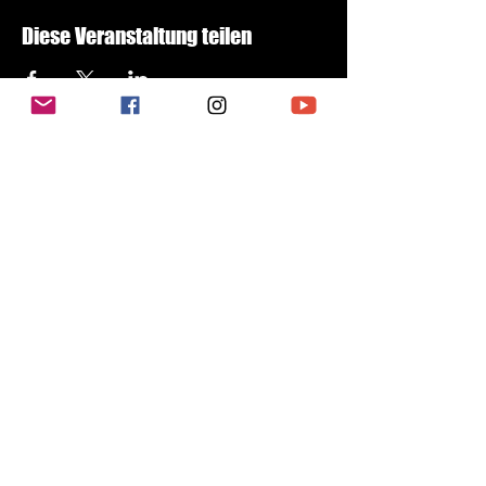
Diese Veranstaltung teilen
Subscribe to newsletter
E-Mail-Address
Send
DATENSCHUTZERKLÄRUNG
IMPRESSUM