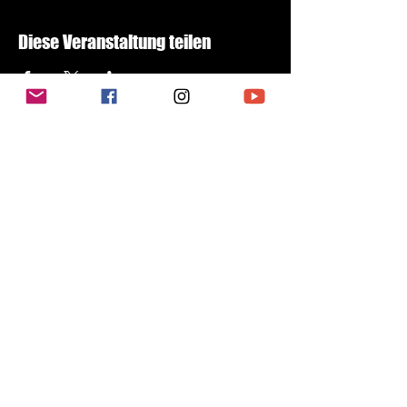
Diese Veranstaltung teilen
Subscribe to newsletter
E-Mail-Address
Send
DATENSCHUTZERKLÄRUNG