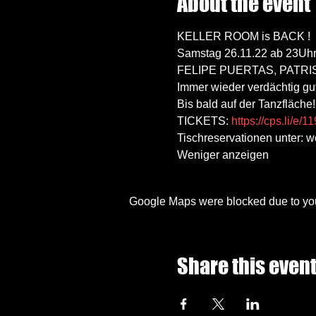
About the event
KELLER ROOM is BACK !

Samstag 26.11.22 ab 23Uhr
FELIPE PUERTAS, PATR
Immer wieder verdächtig gut
Bis bald auf der Tanzfläche!
TICKETS: 
https://cps.li/e/
Tischreservationen unter:
Weniger anzeigen
Google Maps were blocked due to your
Share this even